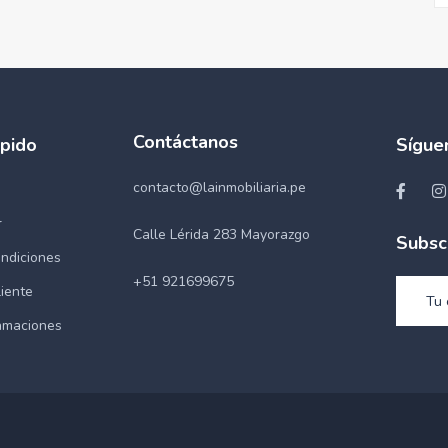
Contáctanos
pido
Sígue
contacto@lainmobiliaria.pe
r
Calle Lérida 283 Mayorazgo
Subsc
ndiciones
+51 921699675
liente
lamaciones