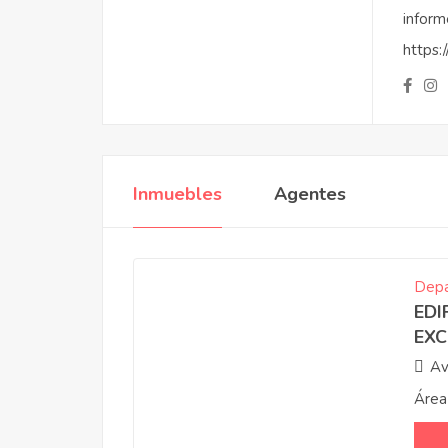
infor
https:
Inmuebles
Agentes
Depa
EDI
EXC
Av
Área
Proyectos
Destacado