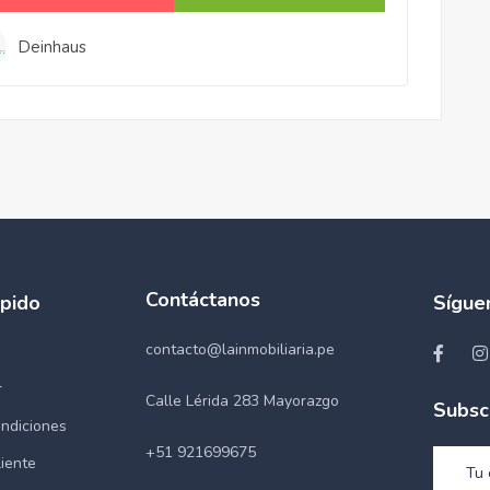
Deinhaus
Contáctanos
pido
Sígue
contacto@lainmobiliaria.pe
r
Calle Lérida 283 Mayorazgo
Subsc
ndiciones
+51 921699675
liente