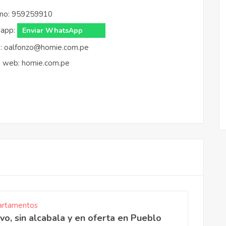
no:
959259910
app:
:
oalfonzo@homie.com.pe
a web:
homie.com.pe
rtamentos
vo, sin alcabala y en oferta en Pueblo