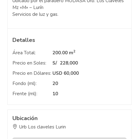
Ubicado por el paradero MODASA Urb. Los Claveles
Mz «M» – Lurín
Servicios de luz y gas.
Detalles
2
Área Total:
200.00 m
Precio en Soles:
S/
228,000
Precio en Dólares:
USD 60,000
Fondo (ml):
20
Frente (ml):
10
Ubicación
Urb Los claveles Lurin